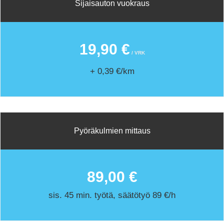
Sijaisauton vuokraus
19,90 €
/ VRK
+ 0,39 €/km
Pyöräkulmien mittaus
89,00 €
sis. 45 min. työtä, säätötyö 89 €/h