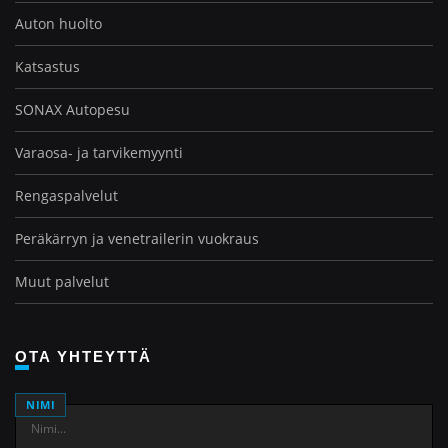
Auton huolto
Katsastus
SONAX Autopesu
Varaosa- ja tarvike­myynti
Rengas­palvelut
Peräkärryn ja venetrailerin vuokraus
Muut palvelut
OTA YHTEYTTÄ
NIMI