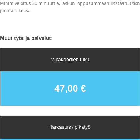
Minimiveloitus 30 minuuttia, laskun loppusummaan lisätään 3 %:n
pientarvikelisä.
Muut työt ja palvelut:
Vikakoodien luku
47,00 €
Tarkastus / pikatyö