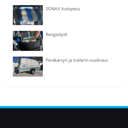
SONAX Autopesu
Rengastyöt
Peräkärryn ja trailerin vuokraus