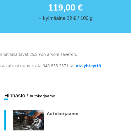
119,00 €
+ kylmäaine 22 € / 100 g
nnat sisältävät 25,5 %:n arvonlisäveron.
raa aikasi numerosta 040 835 2371 tai
ota yhteyttä
.
Hinnasto
/
Auto­korjaamo
Auto­korjaamo