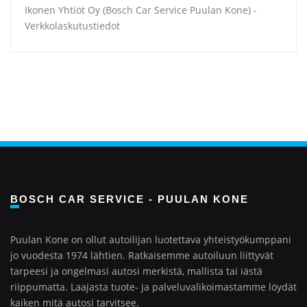
Ikonen Yhtiöt Oy (Bosch Car Service Puulan Kone) -
Verkkolaskutustiedot
BOSCH CAR SERVICE - PUULAN KONE
Puulan Kone on ollut autoilijan luotettava yhteistyökumppani
jo vuodesta 1974 lähtien. Ratkaisemme autoiluun liittyvät
tarpeesi ja ongelmasi autosi merkistä, mallista tai iästä
riippumatta. Laajasta tuote- ja palveluvalikoimastamme löydät
kaiken mitä autosi tarvitsee.