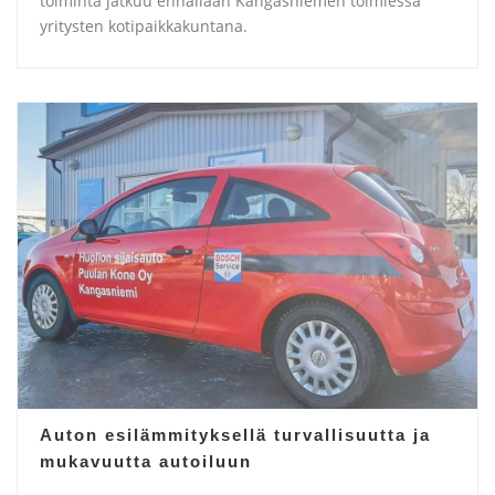
toiminta jatkuu ennallaan Kangasniemen toimiessa
yritysten kotipaikkakuntana.
Auton esilämmityksellä turvallisuutta ja
mukavuutta autoiluun