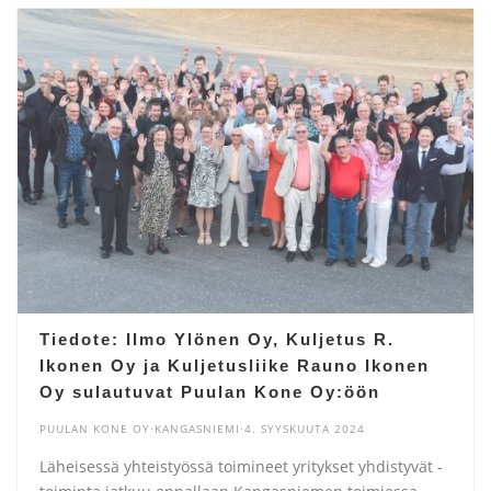
Tiedote: Ilmo Ylönen Oy, Kuljetus R.
Ikonen Oy ja Kuljetusliike Rauno Ikonen
Oy sulautuvat Puulan Kone Oy:öön
PUULAN KONE OY·KANGASNIEMI·4. SYYSKUUTA 2024
Läheisessä yhteistyössä toimineet yritykset yhdistyvät -