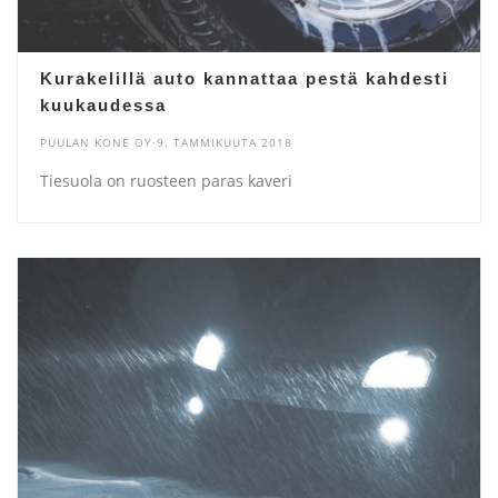
Kurakelillä auto kannattaa pestä kahdesti
kuukaudessa
PUULAN KONE OY·9. TAMMIKUUTA 2018
Tiesuola on ruosteen paras kaveri