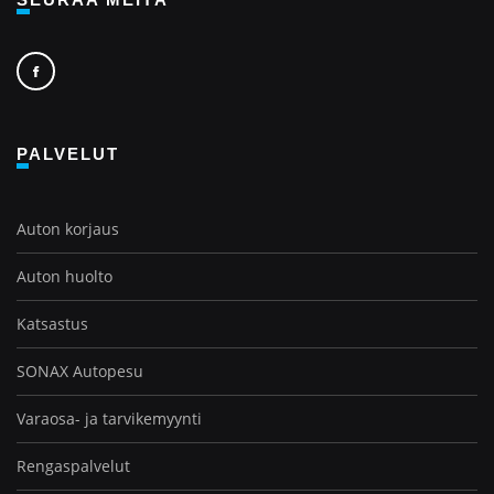
PALVELUT
Auton korjaus
Auton huolto
Katsastus
SONAX Autopesu
Varaosa- ja tarvike­myynti
Rengas­palvelut