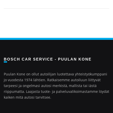
BOSCH CAR SERVICE - PUULAN KONE
Puulan Kone on ollut autoilijan luotettava yhteistyökumppani
jo vuodesta 1974 lähtien. Ratkaisemme autoiluun liittyvät
tarpeesi ja ongelmasi autosi merkistä, mallista tai iästä
riippumatta. Laajasta tuote- ja palveluvalikoimastamme löydät
kaiken mitä autosi tarvitsee.