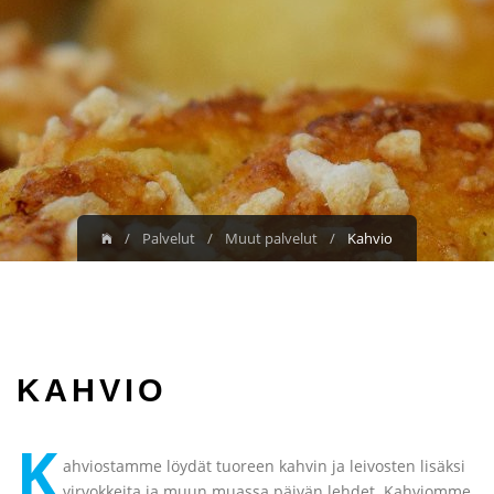
Palvelut
Muut palvelut
Kahvio
KAHVIO
K
ahviostamme löydät tuoreen kahvin ja leivosten lisäksi
virvokkeita ja muun muassa päivän lehdet. Kahviomme