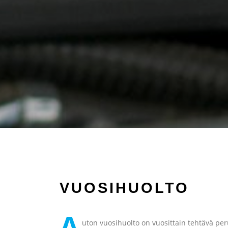
VUOSI­HUOLTO
A
uton vuosihuolto on vuosittain tehtävä per