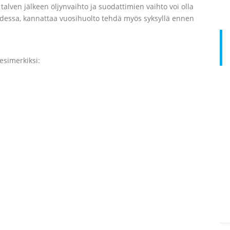
talven jälkeen öljynvaihto ja suodattimien vaihto voi olla
uodessa, kannattaa vuosihuolto tehdä myös syksyllä ennen
esimerkiksi: