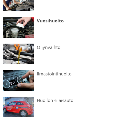
Vuosi­huolto
Öljyn­vaihto
Ilmastointi­­huolto
Huollon sijaisauto