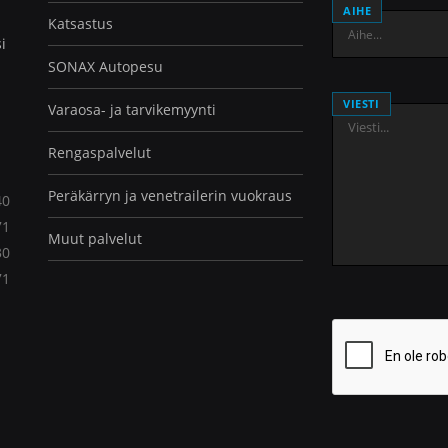
AIHE
Katsastus
i
SONAX Autopesu
VIESTI
Varaosa- ja tarvike­myynti
Rengas­palvelut
Peräkärryn ja venetrailerin vuokraus
40
71
Muut palvelut
30
71