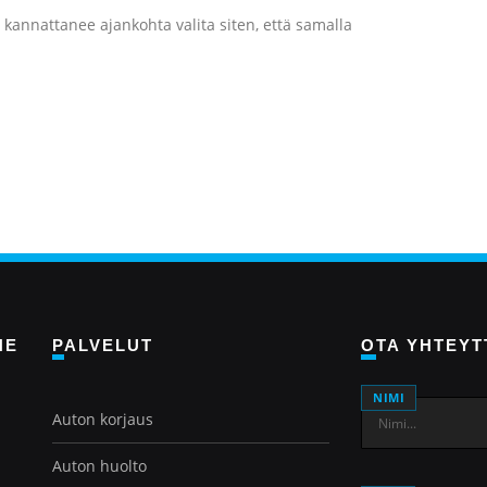
, kannattanee ajankohta valita siten, että samalla
NE
PALVELUT
OTA YHTEY
NIMI
Auton korjaus
Auton huolto