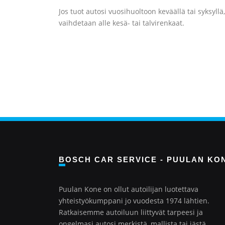
Jos tuot autosi vuosihuoltoon keväällä tai syksyllä
vaihdetaan alle kesä- tai talvirenkaat.
BOSCH CAR SERVICE - PUULAN KO
Puulan Kone on ollut autoilijan luotettava
yhteistyökumppani jo vuodesta 1974 lähtien.
Ratkaisemme autoiluun liittyvät tarpeesi ja
ongelmasi autosi merkistä, mallista tai iästä