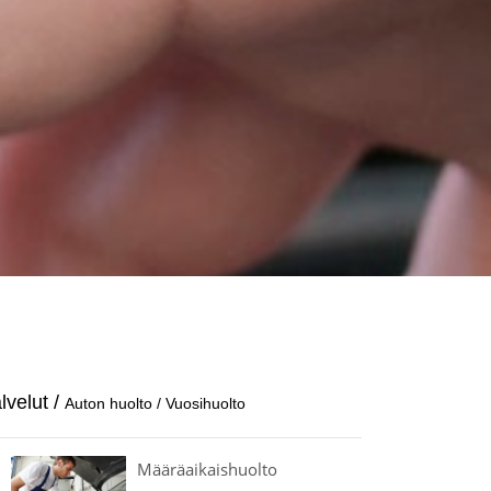
alvelut
/
Auton huolto
/
Vuosi­huolto
Määrä­aikais­huolto