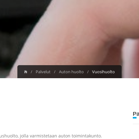
Palvelut
Auton huolto
Vuosi­huolto
P
ushuolto, jolla varmistetaan auton toimintakunto.